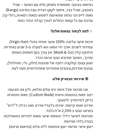
גמישות בעיצוב: מאפשרת משחק מלא עם השיער – שביל
באמצע, שביל בצד, איסוף לקוקו ויצירת גובה בפרונט (Bangs).
פאות לייס הכי נוחות ומתאימות לשמש כפאות רפואיות,רחלי קרן
עודבת עם כל קופות החולים לצורך קבלת החזר כספי.
✨
למה לבחור בפאות שלנו?
איכות שיער עליונה: 100% שיער אמיתי בתולי (Virgin Hair).
עמידות לשנים: אורך חיי הפאה הוא למעלה מ-5 שנים באחריות.
תחזוקה קלה (Wash & Go): אין צורך בפן! חופפים בשמפו
ומרכך, השיער מתייבש טבעי ונראה נהדר.
מגוון עצום: קולקציה רחבה של סגנונות (חלק, גלי, מתולתל),
צבעים ואורכים,עיצובים אופנתיים שמתחדשיים מעת לעת.
🛠️
שירותי הבוטיק שלנו
אנו מבינות שכל אישה היא עולם ומלואו, ולכן אנו מציעות:
ייצור פאות בהתאמה אישית (Custom Made): פאות התפורות
בדיוק למידותייך ולטעמך.
שדרוג פאות קיימות: שירות בלעדי! שדרוג פאה רגילה ל"לייס"
במראה טבעי ב-2,500 ש"ח בלבד.
פתרונות לשיער דליל: תוספות שיער ופאות לפדחת המשתלבות
בצורה בלתי מורגשת.
ייעוץ אישי: פגישת ייעוץ והתאמה ללא עלות (בתיאום מראש).