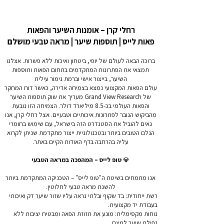
רחלי קרן – אומנות השיער והפאות
פאות לייס | תוספות שיער | מראה טבעי מושלם
ברוכה הבאה לעולם של יופי, ביטחון ואיכות ללא פשרות. אצלנו
תמצאי את הפתרונות המתקדמים בתחום הפאות ותוספות
השיער, בייצור אישי וברמת גימור עילית
עולם הפאות המקצועי נמצא בצמיחה אדירה, כאשר דוח המחקר
של Grand View Research מעריך את שוק תוספות השיער
והפאות העולמי בכ-8.5 מיליארד דולר. הצמיחה הזו נובעת
מהביקוש הגובר לפתרונות איכותיים וטבעיים. אצל רחלי קרן, אנו
גאים להוביל את הסטנדרט הזה בישראל, עם שימוש בחומרי
הגלם הטובים ביותר ובטכנולוגיית ייצור מתקדמת שניתן לקרוא
עליה בהרחבה בדף האודות הקיים באתר.
💎
טופ לייס – המהפכה במראה הטבעי
אנו מתמחים בשיטת ה"טופ לייס" – הטכניקה המתקדמת ביותר
להשגת מראה טבעי לחלוטין.
רשת ייחודית: בד שקוף ובלתי נראה עליו שזור שיער דק ואיכותי
בעבודת יד מקצועית.
נוחות מקסימלית: מונע את תזוזת הפאה ומבטיח יציבות ללא
נפילת שיער למצח.