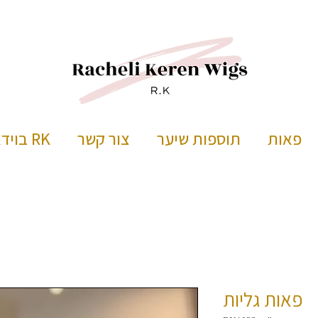
פאות
תוספות שיער
צור קשר
RK בוידאו
פאות גליות