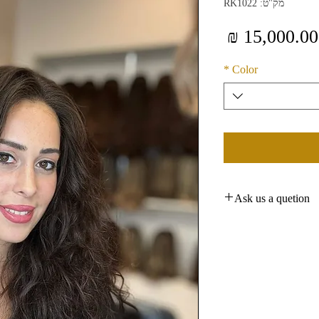
מק"ט: RK1022
מחיר
*
Color
Ask us a quetion
By Whatsapp: +972
Or By Email: rkhair