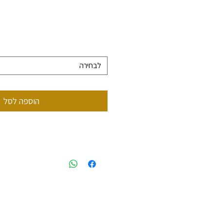
לבחירה
הוספה לסל
 0522499956
styling@gmail.com