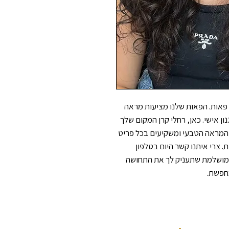
גלי את הקסם של פאות גליות מבית רחלי קרן פאות. הפאות שלנו מציעות מראה 
טבעי מושלם ובמחיר שפוי, המתאימות לכל סגנון אישי. כאן, רחלי קרן המקום שלך 
לפאות ותוספות שיער, אנו מבינים את חשיבות המראה הטבעי ומשקיעים בכל פריט 
כדי להבטיח התאמה מדויקת ונוחות מרבית. צרי איתנו קשר היום בטלפון 
0522499956 והתאימי לעצמך את הפאה המושלמת שתעניק לך את התחושה 
חפשת.