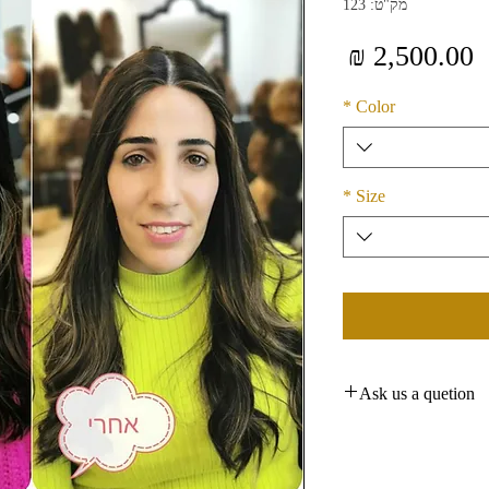
מק"ט: 123
מחיר
*
Color
*
Size
Ask us a quetion
By Whatsapp: +972
Or By Email: rkhair