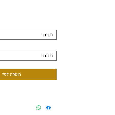
לבחירה
לבחירה
הוספה לסל
 0522499956
styling@gmail.com