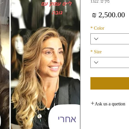
מק"ט: 1322
מחיר
*
Color
*
Size
Ask us a quetion
By Whatsapp: +972
Or By Email: rkhair