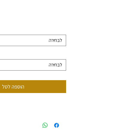
לבחירה
לבחירה
הוספה לסל
 0522499956
styling@gmail.com