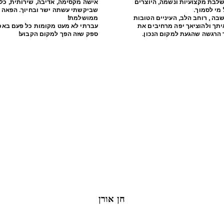
שלבת מקצועיות ונשמה, היוצרים
אישה מקסימה, אדיבה, שירותית, כל
 מי לסמוך
שביקשתי עשתה ישר ובחיוך. הפאה 
ה , רוחב הלב, העיניים הטובות
ממושלמת!
יתך ולהוציאך יפה מרחיבים את
עברתי לא מעט מקומות כל פעם באכז
ך הרגשה שהגעת למקום הנכון
ספק שזה הפך למקום הקבוע!
חן אורן