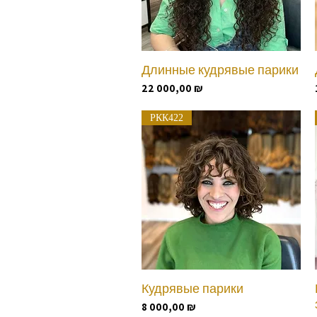
Длинные кудрявые парики
Быстрый просмотр
Цена
22 000,00 ₪
РКК422
Кудрявые парики
Быстрый просмотр
Цена
8 000,00 ₪