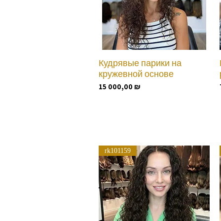
Кудрявые парики на
Быстрый просмотр
кружевной основе
Цена
15 000,00 ₪
rk101159