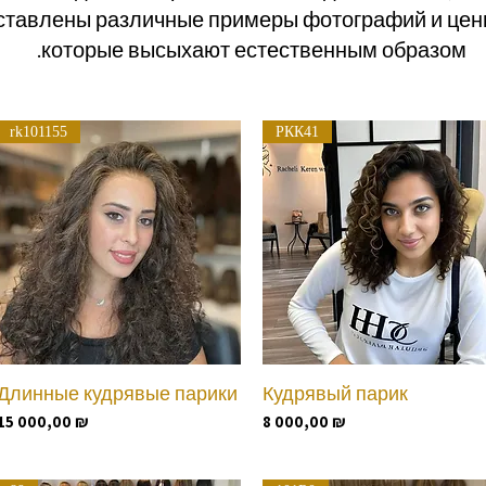
ставлены различные примеры фотографий и цены
которые высыхают естественным образом.
rk101155
РКК41
Длинные кудрявые парики
Кудрявый парик
Быстрый просмотр
Быстрый просмотр
Цена
Цена
15 000,00 ₪
8 000,00 ₪