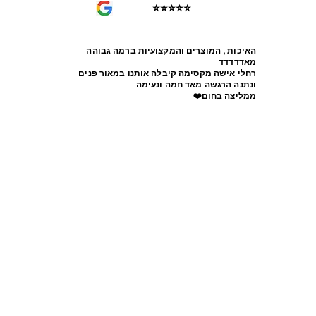
⭐⭐⭐⭐⭐
האיכות , המוצרים והמקצועיות ברמה גבוהה
מאדדדדד
רחלי אישה מקסימה קיבלה אותנו במאור פנים
ונתנה הרגשה מאד חמה ונעימה
ממליצה בחום❤️‏