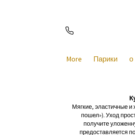
More
Парики
о
К
Мягкие, эластичные и
пошел»). Уход прос
получите уложенну
предоставляется по