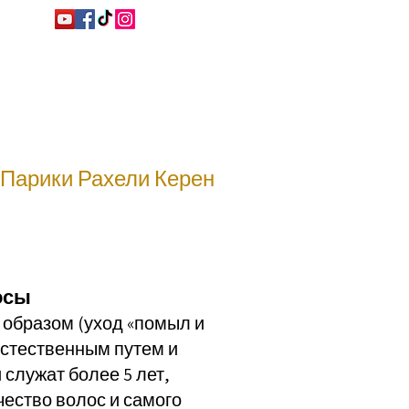
Парики Рахели Керен
осы
 образом (уход «помыл и
естественным путем и
служат более 5 лет,
чество волос и самого