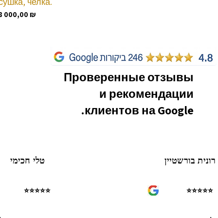
сушка, челка.
Цена
8 000,00 ₪
Проверенные отзывы
и рекомендации
клиентов на Google.
רונית בורשטיין
טלי חכימי
⭐⭐⭐⭐⭐
⭐⭐⭐⭐⭐