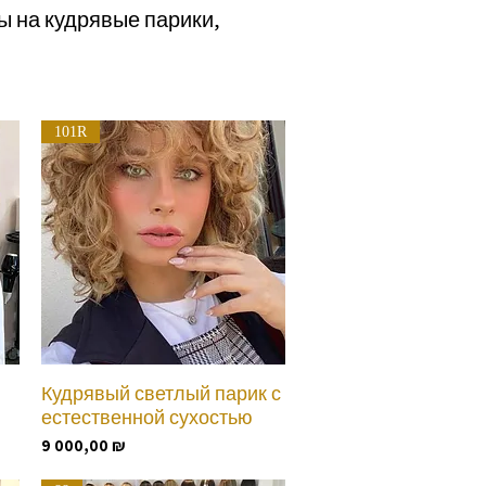
 на кудрявые парики,
101R
Кудрявый светлый парик с
Быстрый просмотр
естественной сухостью
Цена
9 000,00 ₪